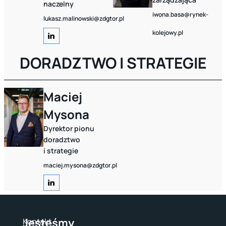
naczelny
iwona.basa@rynek-
lukasz.malinowski@zdgtor.pl
kolejowy.pl
DORADZTWO I STRATEGIE
Maciej
Mysona
Dyrektor pionu
doradztwo
i strategie
maciej.mysona@zdgtor.pl
Jesteśmy
Kontakt