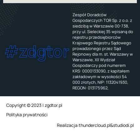
Zespół Doradców
Gospodarczych TOR Sp. z o.o. z
siedzibą w Warszawie 00-738,
przy ul. Sieleckiej 35 wpisaną do
rejestru przedsiębiorców
Krajowego Rejestru Sądowego
#zdgtor
prowadzonego przez Sąd
Rejonowy dla m. st. Warszawy w
Warszawie, XII Wydział
Gospodarczy pod numerem
KRS: 0000133090, z kapitałem
zakładowym w wysokości 54
000 złotych, NIP: 1132041930,
REGON: 013175962,
Copyright © 2023 | zgdtor.pl
Polityka prywatności
Realizacja:
thundercloud.pl
&
studiodi.pl