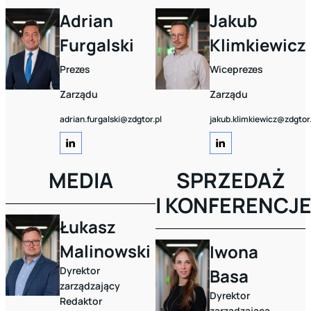
Adrian
Jakub
Furgalski
Klimkiewicz
Prezes
Wiceprezes
Zarządu
Zarządu
adrian.furgalski@zdgtor.pl
jakub.klimkiewicz@zdgtor.
MEDIA
SPRZEDAŻ
I KONFERENCJ
Łukasz
Malinowski
Iwona
Dyrektor
Basa
zarządzający
Dyrektor
Redaktor
zarządzająca