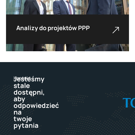
Analizy do projektów PPP
Przeprowadzamy analizy ekonomiczne i
rynkowe, wspieramy proces przygotowania
inwestycji realizowanych w formule
partnerstwa publiczno-prywatnego.
Jesteśmy
Kontakt
stale
dostępni,
aby
odpowiedzieć
na
twoje
pytania