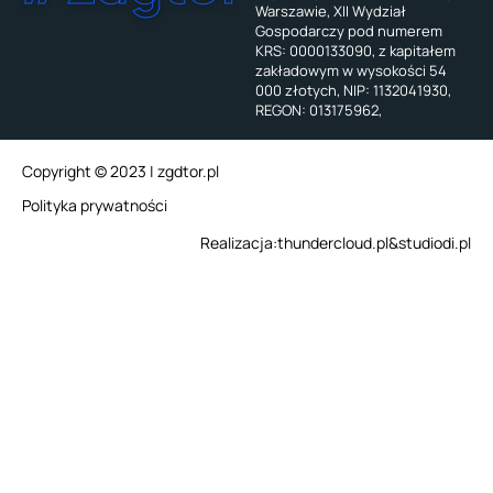
Warszawie, XII Wydział
Gospodarczy pod numerem
KRS: 0000133090, z kapitałem
zakładowym w wysokości 54
000 złotych, NIP: 1132041930,
REGON: 013175962,
Copyright © 2023 | zgdtor.pl
Polityka prywatności
Realizacja:
thundercloud.pl
&
studiodi.pl