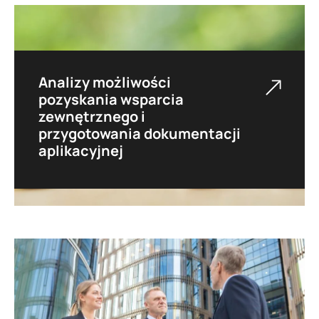
Analizy możliwości
pozyskania wsparcia
zewnętrznego i
przygotowania dokumentacji
aplikacyjnej
Wykonujemy analizę potencjalnych źródeł
finansowania i przygotowujemy kompletną
dokumentację aplikacyjną, również na rzecz
jednostek samorządu terytorialnego.