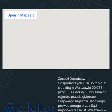
Zespół Doradców
Gospodarczych TOR Sp. z o.o. z
siedzibą w Warszawie 00-738,
przy ul. Sieleckiej 35 wpisaną do
rejestru przedsiębiorców
Krajowego Rejestru Sądowego
#zdgtor
prowadzonego przez Sąd
Rejonowy dla m. st. Warszawy w