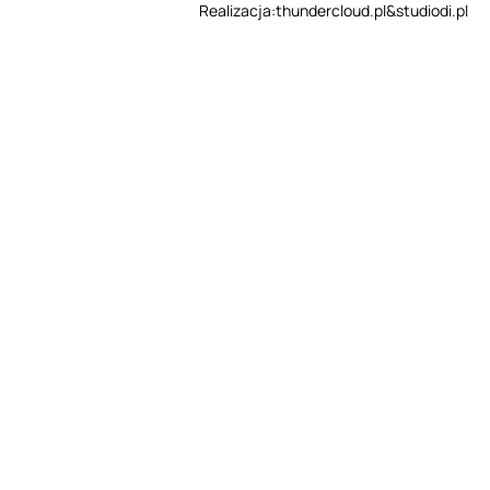
Realizacja:
thundercloud.pl
&
studiodi.pl