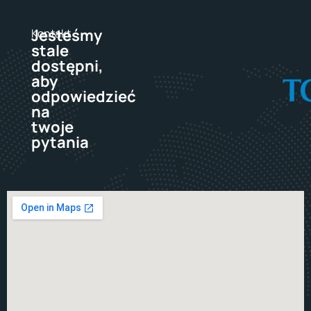
Jesteśmy
Kontakt
stale
dostępni,
aby
odpowiedzieć
na
twoje
pytania