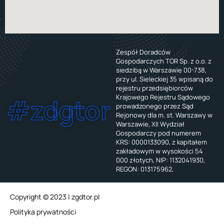
Zespół Doradców
Gospodarczych TOR Sp. z o.o. z
siedzibą w Warszawie 00-738,
przy ul. Sieleckiej 35 wpisaną do
rejestru przedsiębiorców
Krajowego Rejestru Sądowego
#zdgtor
prowadzonego przez Sąd
Rejonowy dla m. st. Warszawy w
Warszawie, XII Wydział
Gospodarczy pod numerem
KRS: 0000133090, z kapitałem
zakładowym w wysokości 54
000 złotych, NIP: 1132041930,
REGON: 013175962,
Copyright © 2023 | zgdtor.pl
Polityka prywatności