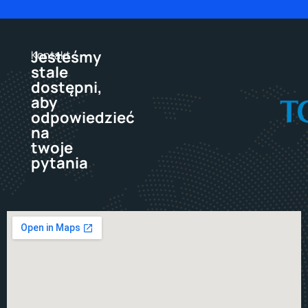
Jesteśmy
Kontakt
stale
dostępni,
aby
odpowiedzieć
na
twoje
pytania