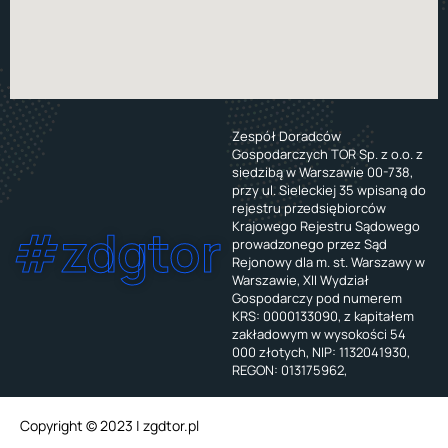
Zespół Doradców
Gospodarczych TOR Sp. z o.o. z
siedzibą w Warszawie 00-738,
przy ul. Sieleckiej 35 wpisaną do
rejestru przedsiębiorców
Krajowego Rejestru Sądowego
#zdgtor
prowadzonego przez Sąd
Rejonowy dla m. st. Warszawy w
Warszawie, XII Wydział
Gospodarczy pod numerem
KRS: 0000133090, z kapitałem
zakładowym w wysokości 54
000 złotych, NIP: 1132041930,
REGON: 013175962,
Copyright © 2023 | zgdtor.pl