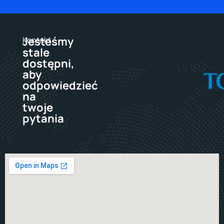
Jesteśmy
Kontakt
stale
dostępni,
aby
odpowiedzieć
na
twoje
pytania