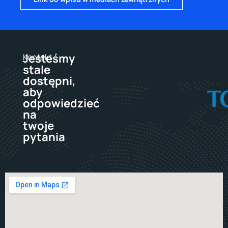
Jesteśmy
Kontakt
stale
dostępni,
aby
odpowiedzieć
na
twoje
pytania