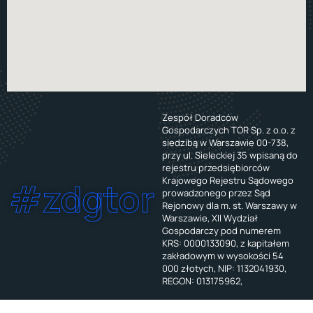
Zespół Doradców
Gospodarczych TOR Sp. z o.o. z
siedzibą w Warszawie 00-738,
przy ul. Sieleckiej 35 wpisaną do
rejestru przedsiębiorców
Krajowego Rejestru Sądowego
#zdgtor
prowadzonego przez Sąd
Rejonowy dla m. st. Warszawy w
Warszawie, XII Wydział
Gospodarczy pod numerem
KRS: 0000133090, z kapitałem
zakładowym w wysokości 54
000 złotych, NIP: 1132041930,
REGON: 013175962,