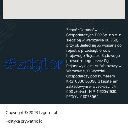
Zespół Doradców
Gospodarczych TOR Sp. z o.o. z
siedzibą w Warszawie 00-738,
przy ul. Sieleckiej 35 wpisaną do
rejestru przedsiębiorców
Krajowego Rejestru Sądowego
#zdgtor
prowadzonego przez Sąd
Rejonowy dla m. st. Warszawy w
Warszawie, XII Wydział
Gospodarczy pod numerem
KRS: 0000133090, z kapitałem
zakładowym w wysokości 54
000 złotych, NIP: 1132041930,
REGON: 013175962,
Copyright © 2023 | zgdtor.pl
Polityka prywatności