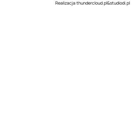
Realizacja:
thundercloud.pl
&
studiodi.pl