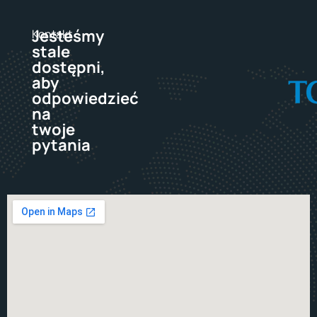
Jesteśmy
Kontakt
stale
dostępni,
aby
odpowiedzieć
na
twoje
pytania