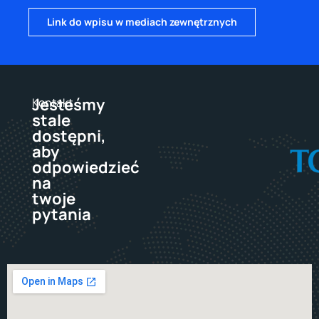
Link do wpisu w mediach zewnętrznych
Jesteśmy
Kontakt
stale
dostępni,
aby
odpowiedzieć
na
twoje
pytania