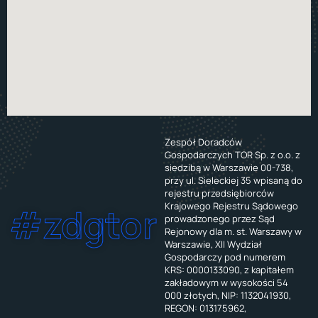
Zespół Doradców
Gospodarczych TOR Sp. z o.o. z
siedzibą w Warszawie 00-738,
przy ul. Sieleckiej 35 wpisaną do
rejestru przedsiębiorców
Krajowego Rejestru Sądowego
#zdgtor
prowadzonego przez Sąd
Rejonowy dla m. st. Warszawy w
Warszawie, XII Wydział
Gospodarczy pod numerem
KRS: 0000133090, z kapitałem
zakładowym w wysokości 54
000 złotych, NIP: 1132041930,
REGON: 013175962,