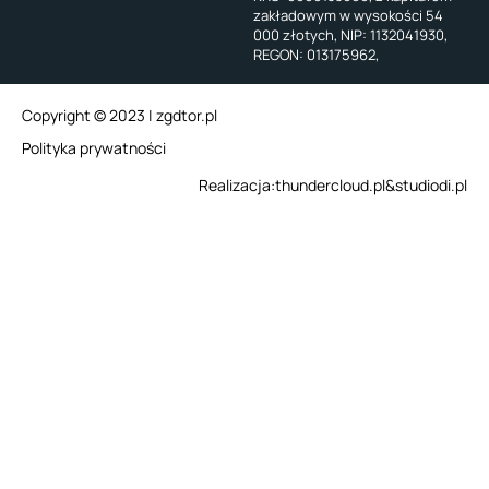
zakładowym w wysokości 54
000 złotych, NIP: 1132041930,
REGON: 013175962,
Copyright © 2023 | zgdtor.pl
Polityka prywatności
Realizacja:
thundercloud.pl
&
studiodi.pl