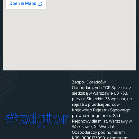
Zespół Doradców
Gospodarczych TOR Sp. z o.o. z
siedzibą w Warszawie 00-738,
przy ul. Sieleckiej 35 wpisaną do
rejestru przedsiębiorców
Krajowego Rejestru Sądowego
#zdgtor
prowadzonego przez Sąd
Rejonowy dla m. st. Warszawy w
Warszawie, XII Wydział
Gospodarczy pod numerem
KRS: 0000133090, z kapitałem