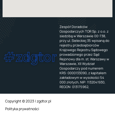
Zespół Doradców
Gospodarczych TOR Sp. z o.o. z
siedzibą w Warszawie 00-738,
przy ul. Sieleckiej 35 wpisaną do
rejestru przedsiębiorców
Krajowego Rejestru Sądowego
#zdgtor
prowadzonego przez Sąd
Rejonowy dla m. st. Warszawy w
Warszawie, XII Wydział
Gospodarczy pod numerem
KRS: 0000133090, z kapitałem
zakładowym w wysokości 54
000 złotych, NIP: 1132041930,
REGON: 013175962,
Copyright © 2023 | zgdtor.pl
Polityka prywatności