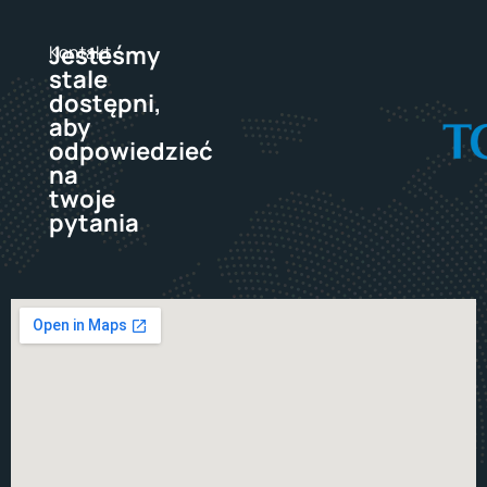
Jesteśmy
Kontakt
stale
dostępni,
aby
odpowiedzieć
na
twoje
pytania