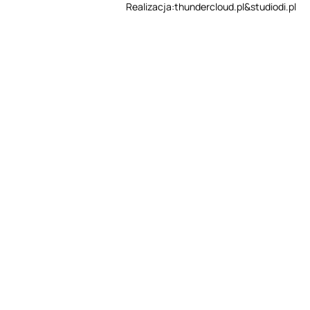
Realizacja:
thundercloud.pl
&
studiodi.pl