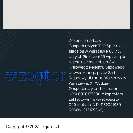
Zespół Doradców
Gospodarczych TOR Sp. z o.o. z
siedzibą w Warszawie 00-738,
przy ul. Sieleckiej 35 wpisaną do
rejestru przedsiębiorców
Krajowego Rejestru Sądowego
#zdgtor
prowadzonego przez Sąd
Rejonowy dla m. st. Warszawy w
Warszawie, XII Wydział
Gospodarczy pod numerem
KRS: 0000133090, z kapitałem
zakładowym w wysokości 54
000 złotych, NIP: 1132041930,
REGON: 013175962,
Copyright © 2023 | zgdtor.pl