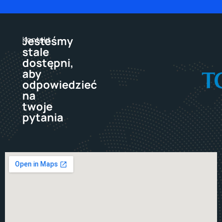
Jesteśmy
Kontakt
stale
dostępni,
aby
odpowiedzieć
na
twoje
pytania