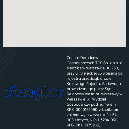
Zespół Doradców
Gospodarczych TOR Sp. z o.o. z
siedzibą w Warszawie 00-738,
przy ul. Sieleckiej 35 wpisaną do
rejestru przedsiębiorców
Krajowego Rejestru Sądowego
#zdgtor
prowadzonego przez Sąd
Rejonowy dla m. st. Warszawy w
Warszawie, XII Wydział
Gospodarczy pod numerem
KRS: 0000133090, z kapitałem
zakładowym w wysokości 54
000 złotych, NIP: 1132041930,
REGON: 013175962,