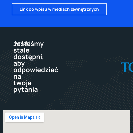
Link do wpisu w mediach zewnętrznych
Jesteśmy
Kontakt
stale
dostępni,
aby
odpowiedzieć
na
twoje
pytania