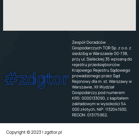
Zespół Doradców
Gospodarczych TOR Sp. z o.o. z
siedzibą w Warszawie 00-738,
przy ul. Sieleckiej 35 wpisaną do
rejestru przedsiębiorców
Krajowego Rejestru Sądowego
#zdgtor
prowadzonego przez Sąd
Rejonowy dla m. st. Warszawy w
Warszawie, XII Wydział
Gospodarczy pod numerem
KRS: 0000133090, z kapitałem
zakładowym w wysokości 54
000 złotych, NIP: 1132041930,
REGON: 013175962,
Copyright © 2023 | zgdtor.pl