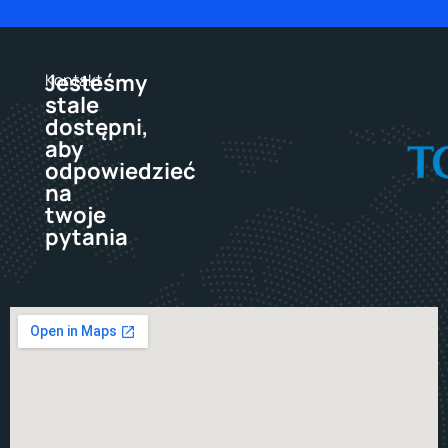
Jesteśmy
Kontakt
stale
dostępni,
aby
odpowiedzieć
na
twoje
pytania