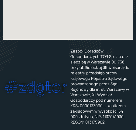
Zespół Doradców
Gospodarczych TOR Sp. z o.o. z
siedzibą w Warszawie 00-738,
przy ul. Sieleckiej 35 wpisaną do
rejestru przedsiębiorców
Krajowego Rejestru Sądowego
#zdgtor
prowadzonego przez Sąd
Rejonowy dla m. st. Warszawy w
Warszawie, XII Wydział
Gospodarczy pod numerem
KRS: 0000133090, z kapitałem
zakładowym w wysokości 54
000 złotych, NIP: 1132041930,
REGON: 013175962,