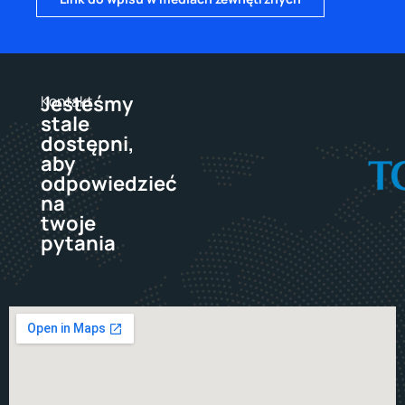
Jesteśmy
Kontakt
stale
dostępni,
aby
odpowiedzieć
na
twoje
pytania