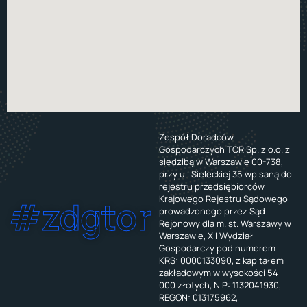
Zespół Doradców
Gospodarczych TOR Sp. z o.o. z
siedzibą w Warszawie 00-738,
przy ul. Sieleckiej 35 wpisaną do
rejestru przedsiębiorców
Krajowego Rejestru Sądowego
#zdgtor
prowadzonego przez Sąd
Rejonowy dla m. st. Warszawy w
Warszawie, XII Wydział
Gospodarczy pod numerem
KRS: 0000133090, z kapitałem
zakładowym w wysokości 54
000 złotych, NIP: 1132041930,
REGON: 013175962,