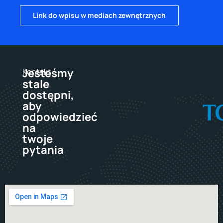
Link do wpisu w mediach zewnętrznych
Jesteśmy
Kontakt
stale
dostępni,
aby
odpowiedzieć
na
twoje
pytania