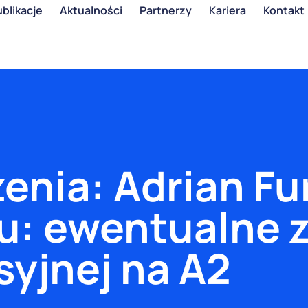
blikacje
Aktualności
Partnerzy
Kariera
Kontakt
enia: Adrian Fur
u: ewentualne 
yjnej na A2