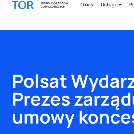
O nas
Usługi
Pu
Polsat Wydarz
Prezes zarząd
umowy konces