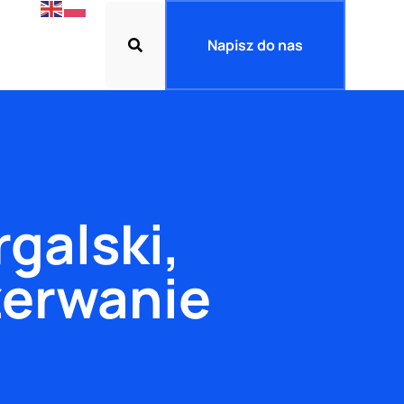
Napisz do nas
galski,
zerwanie