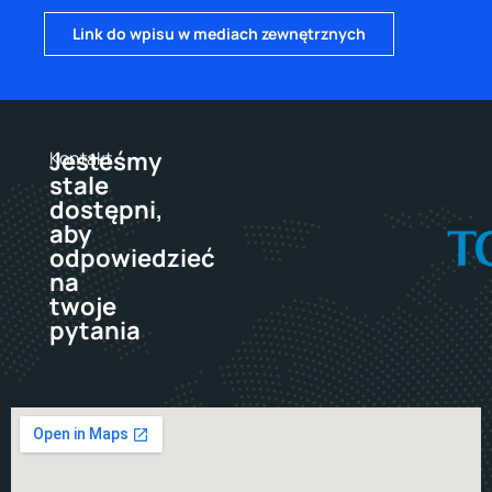
Link do wpisu w mediach zewnętrznych
Jesteśmy
Kontakt
stale
dostępni,
aby
odpowiedzieć
na
twoje
pytania