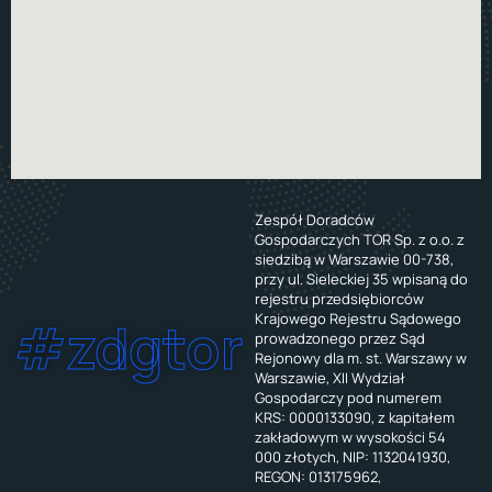
Zespół Doradców
Gospodarczych TOR Sp. z o.o. z
siedzibą w Warszawie 00-738,
przy ul. Sieleckiej 35 wpisaną do
rejestru przedsiębiorców
Krajowego Rejestru Sądowego
#zdgtor
prowadzonego przez Sąd
Rejonowy dla m. st. Warszawy w
Warszawie, XII Wydział
Gospodarczy pod numerem
KRS: 0000133090, z kapitałem
zakładowym w wysokości 54
000 złotych, NIP: 1132041930,
REGON: 013175962,