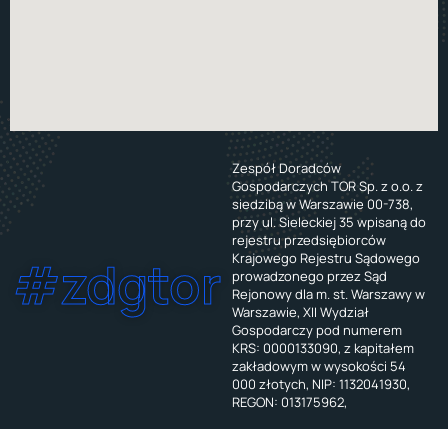
Zespół Doradców
Gospodarczych TOR Sp. z o.o. z
siedzibą w Warszawie 00-738,
przy ul. Sieleckiej 35 wpisaną do
rejestru przedsiębiorców
Krajowego Rejestru Sądowego
#zdgtor
prowadzonego przez Sąd
Rejonowy dla m. st. Warszawy w
Warszawie, XII Wydział
Gospodarczy pod numerem
KRS: 0000133090, z kapitałem
zakładowym w wysokości 54
000 złotych, NIP: 1132041930,
REGON: 013175962,