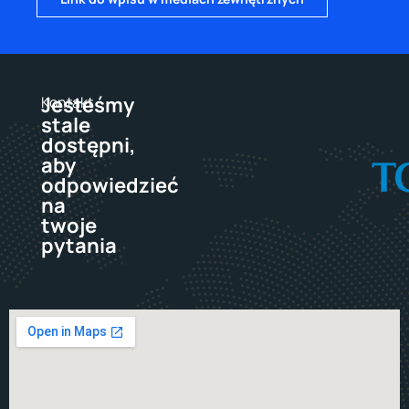
Jesteśmy
Kontakt
stale
dostępni,
aby
odpowiedzieć
na
twoje
pytania