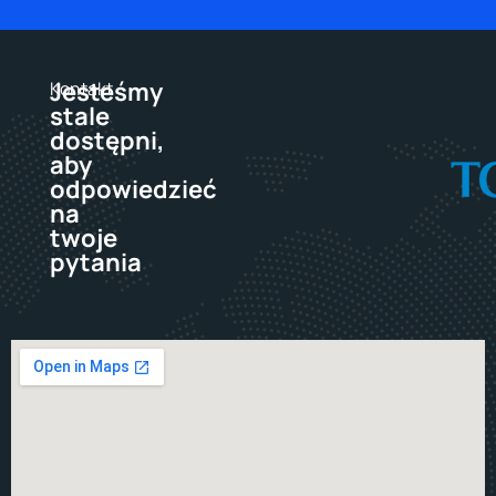
Jesteśmy
Kontakt
stale
dostępni,
aby
odpowiedzieć
na
twoje
pytania