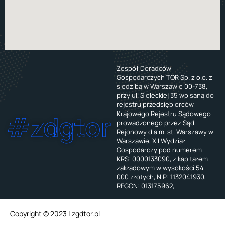
Zespół Doradców
Gospodarczych TOR Sp. z o.o. z
siedzibą w Warszawie 00-738,
przy ul. Sieleckiej 35 wpisaną do
rejestru przedsiębiorców
Krajowego Rejestru Sądowego
#zdgtor
prowadzonego przez Sąd
Rejonowy dla m. st. Warszawy w
Warszawie, XII Wydział
Gospodarczy pod numerem
KRS: 0000133090, z kapitałem
zakładowym w wysokości 54
000 złotych, NIP: 1132041930,
REGON: 013175962,
Copyright © 2023 | zgdtor.pl