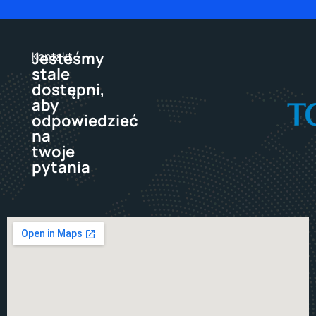
Jesteśmy
Kontakt
stale
dostępni,
aby
odpowiedzieć
na
twoje
pytania