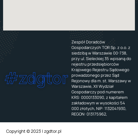
Zespół Doradców
Gospodarczych TOR Sp. z o.o. z
siedzibą w Warszawie 00-738,
przy ul. Sieleckiej 35 wpisaną do
rejestru przedsiębiorców
Krajowego Rejestru Sądowego
#zdgtor
prowadzonego przez Sąd
Rejonowy dla m. st. Warszawy w
Warszawie, XII Wydział
Gospodarczy pod numerem
KRS: 0000133090, z kapitałem
zakładowym w wysokości 54
000 złotych, NIP: 1132041930,
REGON: 013175962,
Copyright © 2023 | zgdtor.pl