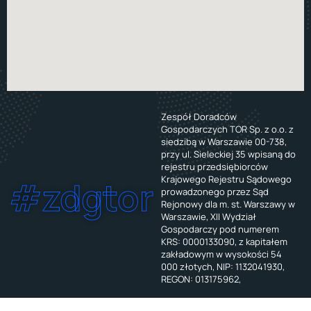
Zespół Doradców
Gospodarczych TOR Sp. z o.o. z
siedzibą w Warszawie 00-738,
przy ul. Sieleckiej 35 wpisaną do
rejestru przedsiębiorców
Krajowego Rejestru Sądowego
#zdgtor
prowadzonego przez Sąd
Rejonowy dla m. st. Warszawy w
Warszawie, XII Wydział
Gospodarczy pod numerem
KRS: 0000133090, z kapitałem
zakładowym w wysokości 54
000 złotych, NIP: 1132041930,
REGON: 013175962,