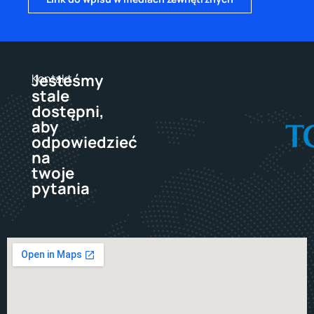
Jesteśmy
Kontakt
stale
dostępni,
aby
odpowiedzieć
na
twoje
pytania