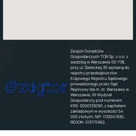
Zespół Doradców
Gospodarczych TOR Sp. z o.o. z
siedzibą w Warszawie 00-738,
przy ul. Sieleckiej 35 wpisaną do
rejestru przedsiębiorców
Krajowego Rejestru Sądowego
#zdgtor
prowadzonego przez Sąd
Rejonowy dla m. st. Warszawy w
Warszawie, XII Wydział
Gospodarczy pod numerem
KRS: 0000133090, z kapitałem
zakładowym w wysokości 54
000 złotych, NIP: 1132041930,
REGON: 013175962,