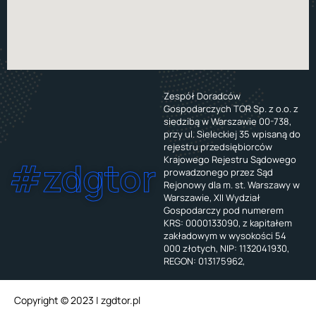
Zespół Doradców
Gospodarczych TOR Sp. z o.o. z
siedzibą w Warszawie 00-738,
przy ul. Sieleckiej 35 wpisaną do
rejestru przedsiębiorców
Krajowego Rejestru Sądowego
#zdgtor
prowadzonego przez Sąd
Rejonowy dla m. st. Warszawy w
Warszawie, XII Wydział
Gospodarczy pod numerem
KRS: 0000133090, z kapitałem
zakładowym w wysokości 54
000 złotych, NIP: 1132041930,
REGON: 013175962,
Copyright © 2023 | zgdtor.pl