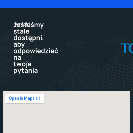
Jesteśmy
Kontakt
stale
dostępni,
aby
odpowiedzieć
na
twoje
pytania