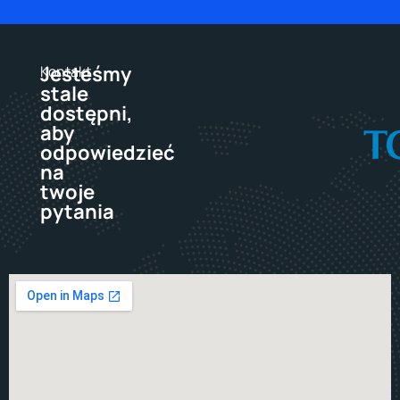
Jesteśmy
Kontakt
stale
dostępni,
aby
odpowiedzieć
na
twoje
pytania