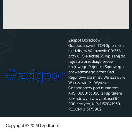
Zespół Doradców
Gospodarczych TOR Sp. z o.o. z
siedzibą w Warszawie 00-738,
przy ul. Sieleckiej 35 wpisaną do
rejestru przedsiębiorców
Krajowego Rejestru Sądowego
#zdgtor
prowadzonego przez Sąd
Rejonowy dla m. st. Warszawy w
Warszawie, XII Wydział
Gospodarczy pod numerem
KRS: 0000133090, z kapitałem
zakładowym w wysokości 54
000 złotych, NIP: 1132041930,
REGON: 013175962,
Copyright © 2023 | zgdtor.pl