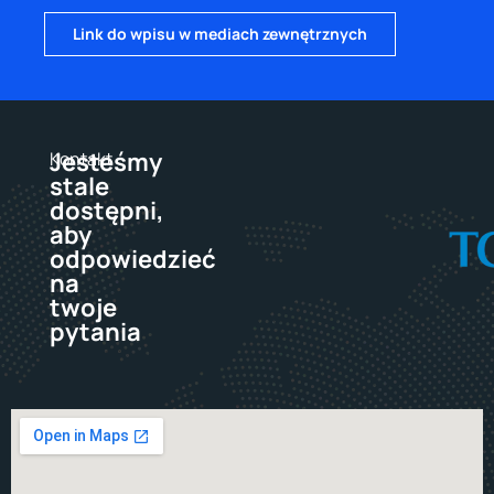
Link do wpisu w mediach zewnętrznych
Jesteśmy
Kontakt
stale
dostępni,
aby
odpowiedzieć
na
twoje
pytania