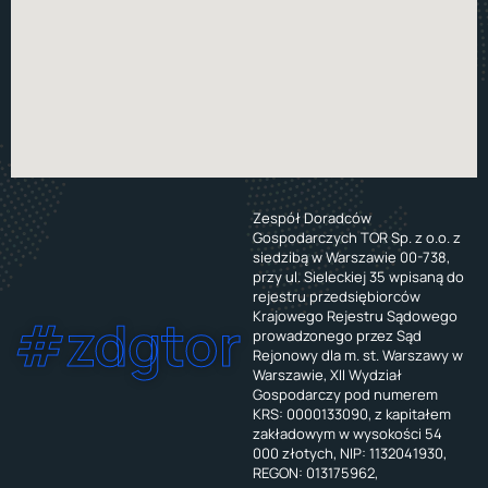
Zespół Doradców
Gospodarczych TOR Sp. z o.o. z
siedzibą w Warszawie 00-738,
przy ul. Sieleckiej 35 wpisaną do
rejestru przedsiębiorców
Krajowego Rejestru Sądowego
#zdgtor
prowadzonego przez Sąd
Rejonowy dla m. st. Warszawy w
Warszawie, XII Wydział
Gospodarczy pod numerem
KRS: 0000133090, z kapitałem
zakładowym w wysokości 54
000 złotych, NIP: 1132041930,
REGON: 013175962,