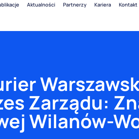
blikacje
Aktualności
Partnerzy
Kariera
Kontakt
urier Warszawsk
ezes Zarządu: Z
owej Wilanów-Wo