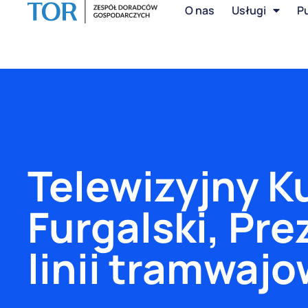
O nas
Usługi
Pu
Telewizyjny K
Furgalski, Pr
linii tramwaj