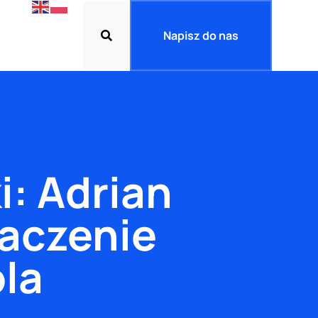
Napisz do nas
i: Adrian
naczenie
la