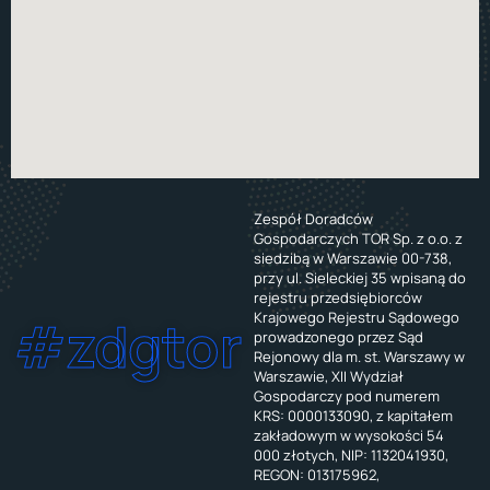
Zespół Doradców
Gospodarczych TOR Sp. z o.o. z
siedzibą w Warszawie 00-738,
przy ul. Sieleckiej 35 wpisaną do
rejestru przedsiębiorców
Krajowego Rejestru Sądowego
#zdgtor
prowadzonego przez Sąd
Rejonowy dla m. st. Warszawy w
Warszawie, XII Wydział
Gospodarczy pod numerem
KRS: 0000133090, z kapitałem
zakładowym w wysokości 54
000 złotych, NIP: 1132041930,
REGON: 013175962,