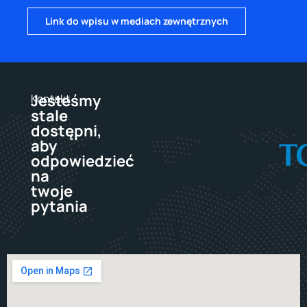
Link do wpisu w mediach zewnętrznych
Jesteśmy
Kontakt
stale
dostępni,
aby
odpowiedzieć
na
twoje
pytania