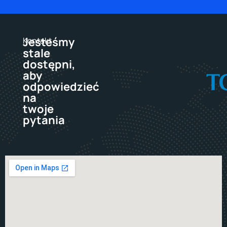
Jesteśmy
Kontakt
stale
dostępni,
aby
odpowiedzieć
na
twoje
pytania