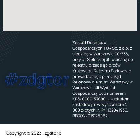
Zespół Doradców
Gospodarczych TOR Sp. z o.o. z
siedzibą w Warszawie 00-738,
przy ul. Sieleckiej 35 wpisaną do
rejestru przedsiębiorców
Krajowego Rejestru Sądowego
#zdgtor
prowadzonego przez Sąd
Rejonowy dla m. st. Warszawy w
Warszawie, XII Wydział
Gospodarczy pod numerem
KRS: 0000133090, z kapitałem
zakładowym w wysokości 54
000 złotych, NIP: 1132041930,
REGON: 013175962,
Copyright © 2023 | zgdtor.pl