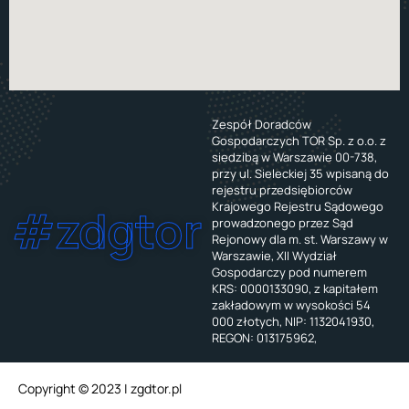
Zespół Doradców
Gospodarczych TOR Sp. z o.o. z
siedzibą w Warszawie 00-738,
przy ul. Sieleckiej 35 wpisaną do
rejestru przedsiębiorców
Krajowego Rejestru Sądowego
#zdgtor
prowadzonego przez Sąd
Rejonowy dla m. st. Warszawy w
Warszawie, XII Wydział
Gospodarczy pod numerem
KRS: 0000133090, z kapitałem
zakładowym w wysokości 54
000 złotych, NIP: 1132041930,
REGON: 013175962,
Copyright © 2023 | zgdtor.pl