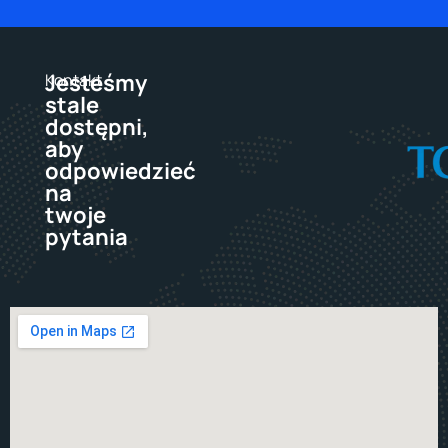
Jesteśmy
Kontakt
stale
dostępni,
aby
odpowiedzieć
na
twoje
pytania