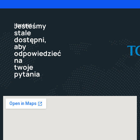
Jesteśmy
Kontakt
stale
dostępni,
aby
odpowiedzieć
na
twoje
pytania