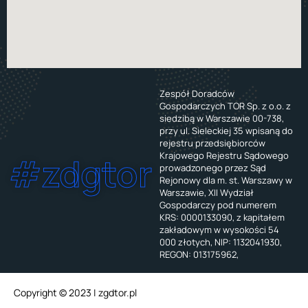
Zespół Doradców
Gospodarczych TOR Sp. z o.o. z
siedzibą w Warszawie 00-738,
przy ul. Sieleckiej 35 wpisaną do
rejestru przedsiębiorców
Krajowego Rejestru Sądowego
#zdgtor
prowadzonego przez Sąd
Rejonowy dla m. st. Warszawy w
Warszawie, XII Wydział
Gospodarczy pod numerem
KRS: 0000133090, z kapitałem
zakładowym w wysokości 54
000 złotych, NIP: 1132041930,
REGON: 013175962,
Copyright © 2023 | zgdtor.pl