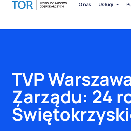
O nas
Usługi
Pu
TVP Warszawa:
Zarządu: 24 r
Świętokrzysk