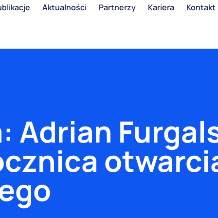
blikacje
Aktualności
Partnerzy
Kariera
Kontakt
 Adrian Furgals
ocznica otwarci
iego