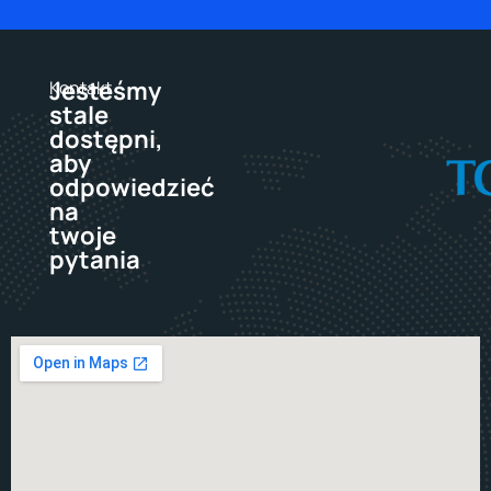
Jesteśmy
Kontakt
stale
dostępni,
aby
odpowiedzieć
na
twoje
pytania