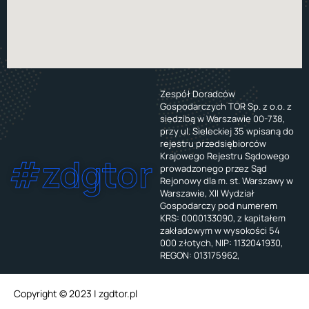
Zespół Doradców
Gospodarczych TOR Sp. z o.o. z
siedzibą w Warszawie 00-738,
przy ul. Sieleckiej 35 wpisaną do
rejestru przedsiębiorców
Krajowego Rejestru Sądowego
#zdgtor
prowadzonego przez Sąd
Rejonowy dla m. st. Warszawy w
Warszawie, XII Wydział
Gospodarczy pod numerem
KRS: 0000133090, z kapitałem
zakładowym w wysokości 54
000 złotych, NIP: 1132041930,
REGON: 013175962,
Copyright © 2023 | zgdtor.pl