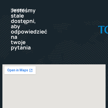
Jesteśmy
Kontakt
stale
dostępni,
aby
odpowiedzieć
na
twoje
pytania