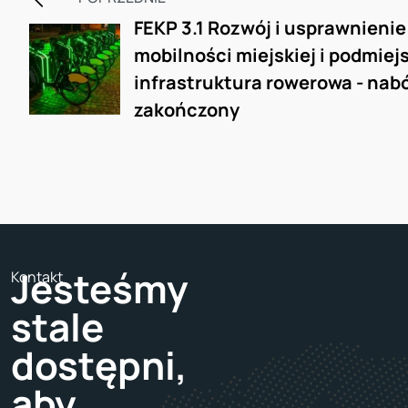
FEKP 3.1 Rozwój i usprawnienie
mobilności miejskiej i podmiejsk
infrastruktura rowerowa - nabó
zakończony
Jesteśmy
Kontakt
stale
dostępni,
aby