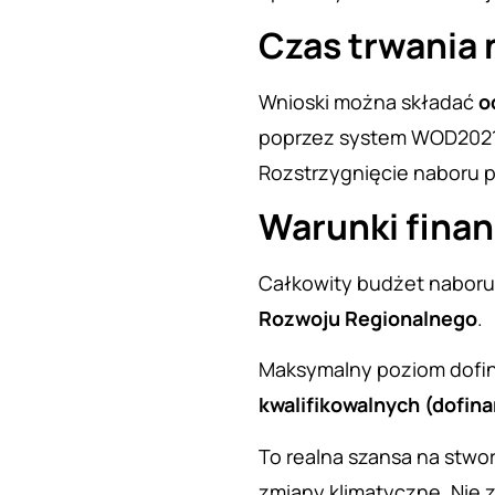
Czas trwania
Wnioski można składać
o
poprzez system WOD2021
Rozstrzygnięcie naboru 
Warunki fina
Całkowity budżet naboru
Rozwoju Regionalnego
.
Maksymalny poziom dofi
kwalifikowalnych (dofin
To realna szansa na stwo
zmiany klimatyczne. Nie z