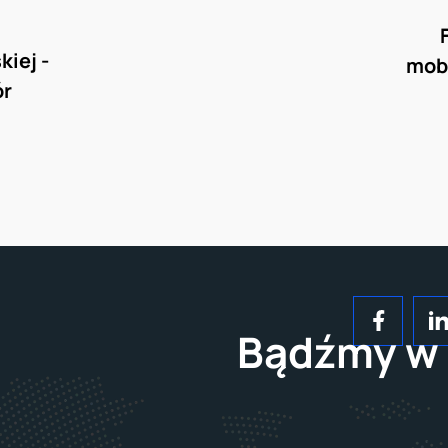
 
iej - 
mobi
r 
Bądźmy w 