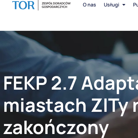
O nas
Usługi
Pu
FEKP 2.7 Adapt
miastach ZITy 
zakończony