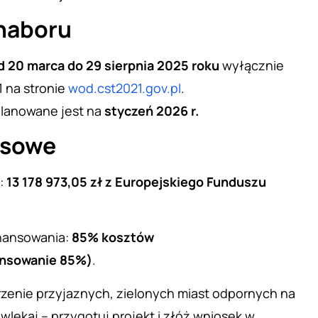
 naboru
d 20 marca do 29 sierpnia 2025 roku
wyłącznie
 na stronie
wod.cst2021.gov.pl
.
planowane jest na
styczeń 2026 r.
nsowe
:
13 178 973,05 zł z Europejskiego Funduszu
nansowania:
85% kosztów
ansowanie 85%)
.
rzenie przyjaznych, zielonych miast odpornych na
wlekaj – przygotuj projekt i złóż wniosek w