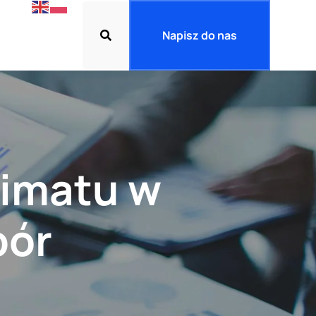
Napisz do nas
limatu w
bór