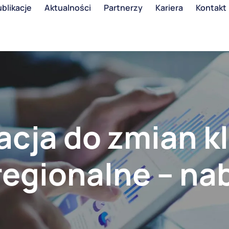
blikacje
Aktualności
Partnerzy
Kariera
Kontakt
acja do zmian k
regionalne – na