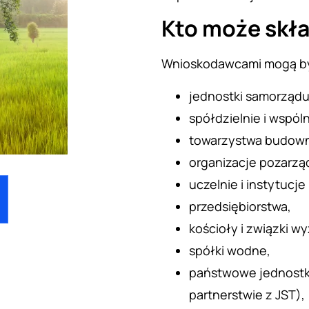
Kto może skł
Wnioskodawcami mogą b
jednostki samorządu 
spółdzielnie i wspó
towarzystwa budown
organizacje pozarz
uczelnie i instytucje 
przedsiębiorstwa,
kościoły i związki w
spółki wodne,
państwowe jednostki
partnerstwie z JST),