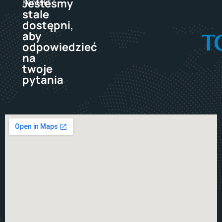
Jesteśmy
Kontakt
stale
dostępni,
aby
odpowiedzieć
na
twoje
pytania