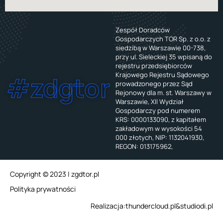
Zespół Doradców
Gospodarczych TOR Sp. z o.o. z
siedzibą w Warszawie 00-738,
przy ul. Sieleckiej 35 wpisaną do
rejestru przedsiębiorców
Krajowego Rejestru Sądowego
#zdgtor
prowadzonego przez Sąd
Rejonowy dla m. st. Warszawy w
Warszawie, XII Wydział
Gospodarczy pod numerem
KRS: 0000133090, z kapitałem
zakładowym w wysokości 54
000 złotych, NIP: 1132041930,
REGON: 013175962,
Copyright © 2023 | zgdtor.pl
Polityka prywatności
Realizacja:
thundercloud.pl
&
studiodi.pl