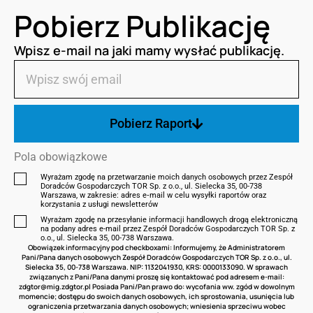
Pobierz Publikację
Wpisz e-mail na jaki mamy wysłać publikację.
Pobierz Raport
Pola obowiązkowe
Wyrażam zgodę na przetwarzanie moich danych osobowych przez Zespół
Doradców Gospodarczych TOR Sp. z o.o., ul. Sielecka 35, 00-738
Warszawa, w zakresie: adres e‑mail w celu wysyłki raportów oraz
korzystania z usługi newsletterów
Wyrażam zgodę na przesyłanie informacji handlowych drogą elektroniczną
na podany adres e-mail przez Zespół Doradców Gospodarczych TOR Sp. z
o.o., ul. Sielecka 35, 00-738 Warszawa.
Obowiązek informacyjny pod checkboxami: Informujemy, że Administratorem
Pani/Pana danych osobowych Zespół Doradców Gospodarczych TOR Sp. z o.o., ul.
Sielecka 35, 00-738 Warszawa. NIP: 1132041930, KRS: 0000133090. W sprawach
związanych z Pani/Pana danymi proszę się kontaktować pod adresem e-mail:
zdgtor@mig.zdgtor.pl
Posiada Pani/Pan prawo do: wycofania ww. zgód w dowolnym
momencie; dostępu do swoich danych osobowych, ich sprostowania, usunięcia lub
ograniczenia przetwarzania danych osobowych; wniesienia sprzeciwu wobec