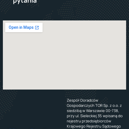
pytania
Zespół Doradców
Gospodarczych TOR Sp. z o.o. z
siedzibą w Warszawie 00-738,
przy ul. Sieleckiej 35 wpisaną do
rejestru przedsiębiorców
Krajowego Rejestru Sądowego