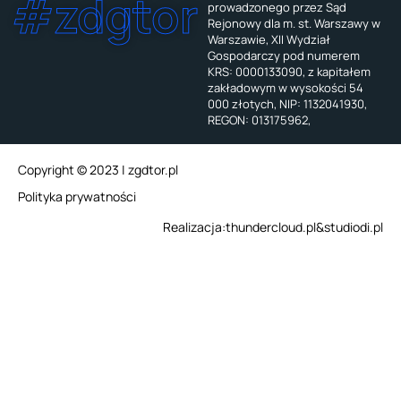
#zdgtor
prowadzonego przez Sąd
Rejonowy dla m. st. Warszawy w
Warszawie, XII Wydział
Gospodarczy pod numerem
KRS: 0000133090, z kapitałem
zakładowym w wysokości 54
000 złotych, NIP: 1132041930,
REGON: 013175962,
Copyright © 2023 | zgdtor.pl
Polityka prywatności
Realizacja:
thundercloud.pl
&
studiodi.pl