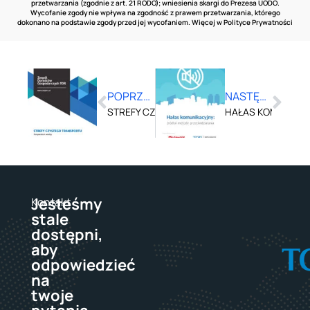
przetwarzania (zgodnie z art. 21 RODO); wniesienia skargi do Prezesa UODO.
Wycofanie zgody nie wpływa na zgodność z prawem przetwarzania, którego
dokonano na podstawie zgody przed jej wycofaniem. Więcej w
Polityce Prywatności
POPRZEDNI
NASTĘPNY
STREFY CZYSTEGO TRANSPORTU – KOMPEND
HAŁAS KOMUNIKAC
Jesteśmy
Kontakt
stale
dostępni,
aby
odpowiedzieć
na
twoje