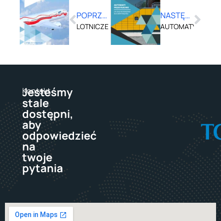
POPRZEDNI
NASTĘPNY
LOTNICZE STRATEGIE WYCHODZENIA Z KRYZ
AUTOMATY PRZESYŁ
Jesteśmy
Kontakt
stale
dostępni,
aby
odpowiedzieć
na
twoje
pytania