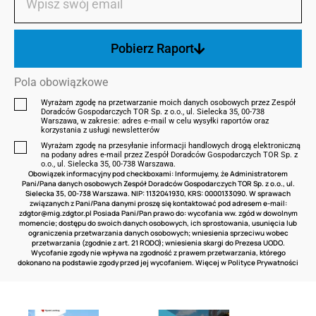
Pobierz Raport
Pola obowiązkowe
Wyrażam zgodę na przetwarzanie moich danych osobowych przez Zespół
Doradców Gospodarczych TOR Sp. z o.o., ul. Sielecka 35, 00-738
Warszawa, w zakresie: adres e‑mail w celu wysyłki raportów oraz
korzystania z usługi newsletterów
Wyrażam zgodę na przesyłanie informacji handlowych drogą elektroniczną
na podany adres e-mail przez Zespół Doradców Gospodarczych TOR Sp. z
o.o., ul. Sielecka 35, 00-738 Warszawa.
Obowiązek informacyjny pod checkboxami: Informujemy, że Administratorem
Pani/Pana danych osobowych Zespół Doradców Gospodarczych TOR Sp. z o.o., ul.
Sielecka 35, 00-738 Warszawa. NIP: 1132041930, KRS: 0000133090. W sprawach
związanych z Pani/Pana danymi proszę się kontaktować pod adresem e-mail:
zdgtor@mig.zdgtor.pl
Posiada Pani/Pan prawo do: wycofania ww. zgód w dowolnym
momencie; dostępu do swoich danych osobowych, ich sprostowania, usunięcia lub
ograniczenia przetwarzania danych osobowych; wniesienia sprzeciwu wobec
przetwarzania (zgodnie z art. 21 RODO); wniesienia skargi do Prezesa UODO.
Wycofanie zgody nie wpływa na zgodność z prawem przetwarzania, którego
dokonano na podstawie zgody przed jej wycofaniem. Więcej w
Polityce Prywatności