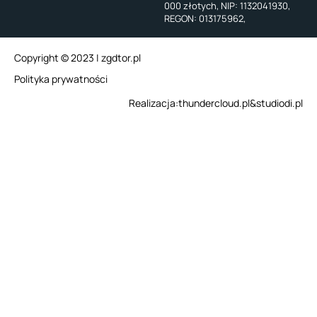
000 złotych, NIP: 1132041930,
REGON: 013175962,
Copyright © 2023 | zgdtor.pl
Polityka prywatności
Realizacja:
thundercloud.pl
&
studiodi.pl