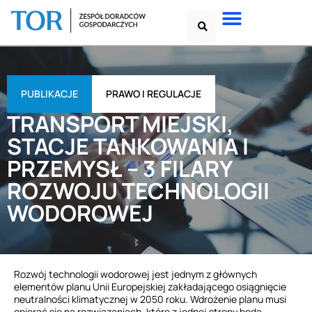
PUBLIKACJE
PRAWO I REGULACJE
TRANSPORT MIEJSKI,
STACJE TANKOWANIA I
PRZEMYSŁ – 3 FILARY
ROZWOJU TECHNOLOGII
WODOROWEJ
Rozwój technologii wodorowej jest jednym z głównych
elementów planu Unii Europejskiej zakładającego osiągnięcie
neutralności klimatycznej w 2050 roku. Wdrożenie planu musi
opierać się na rozwiązaniach, które z jednej strony będą