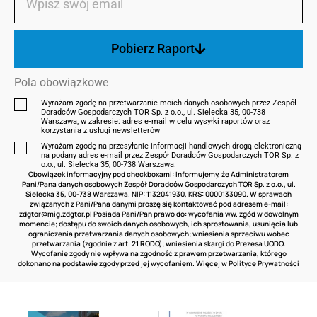
Pobierz Raport
Pola obowiązkowe
Wyrażam zgodę na przetwarzanie moich danych osobowych przez Zespół
Doradców Gospodarczych TOR Sp. z o.o., ul. Sielecka 35, 00-738
Warszawa, w zakresie: adres e‑mail w celu wysyłki raportów oraz
korzystania z usługi newsletterów
Wyrażam zgodę na przesyłanie informacji handlowych drogą elektroniczną
na podany adres e-mail przez Zespół Doradców Gospodarczych TOR Sp. z
o.o., ul. Sielecka 35, 00-738 Warszawa.
Obowiązek informacyjny pod checkboxami: Informujemy, że Administratorem
Pani/Pana danych osobowych Zespół Doradców Gospodarczych TOR Sp. z o.o., ul.
Sielecka 35, 00-738 Warszawa. NIP: 1132041930, KRS: 0000133090. W sprawach
związanych z Pani/Pana danymi proszę się kontaktować pod adresem e-mail:
zdgtor@mig.zdgtor.pl
Posiada Pani/Pan prawo do: wycofania ww. zgód w dowolnym
momencie; dostępu do swoich danych osobowych, ich sprostowania, usunięcia lub
ograniczenia przetwarzania danych osobowych; wniesienia sprzeciwu wobec
przetwarzania (zgodnie z art. 21 RODO); wniesienia skargi do Prezesa UODO.
Wycofanie zgody nie wpływa na zgodność z prawem przetwarzania, którego
dokonano na podstawie zgody przed jej wycofaniem. Więcej w
Polityce Prywatności