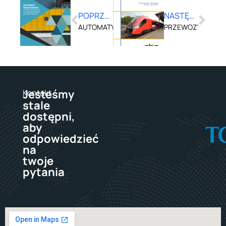
POPRZEDNI
NASTĘPNY
AUTOMATY PRZESYŁKOWE – ZIELONE ROZWIĄZ
PRZEWOZY PASAŻE
Jesteśmy
Kontakt
stale
dostępni,
aby
odpowiedzieć
na
twoje
pytania