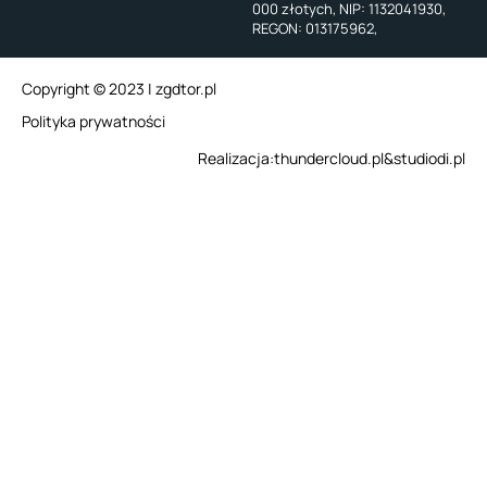
000 złotych, NIP: 1132041930,
REGON: 013175962,
Copyright © 2023 | zgdtor.pl
Polityka prywatności
Realizacja:
thundercloud.pl
&
studiodi.pl