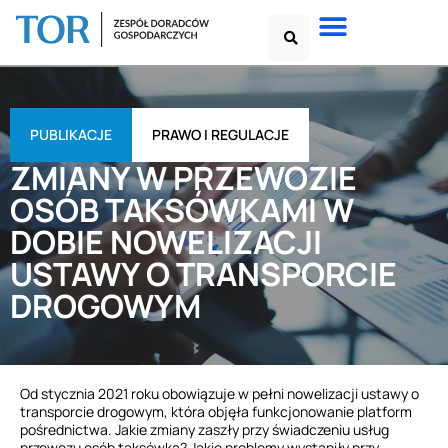
PUBLIKACJE
PRAWO I REGULACJE
ZMIANY W PRZEWOZIE
OSÓB TAKSÓWKAMI W
DOBIE NOWELIZACJI
USTAWY O TRANSPORCIE
DROGOWYM
Od stycznia 2021 roku obowiązuje w pełni nowelizacji ustawy o
transporcie drogowym, która objęła funkcjonowanie platform
pośrednictwa. Jakie zmiany zaszły przy świadczeniu usług
przewozu osób taksówką? Jakie problemy wystąpiły przy