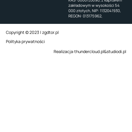
KRS: 0000133090, z kapitałem
zakładowym w wysokości 54
000 złotych, NIP: 1132041930,
REGON: 013175962,
Copyright © 2023 | zgdtor.pl
Polityka prywatności
Realizacja:
thundercloud.pl
&
studiodi.pl