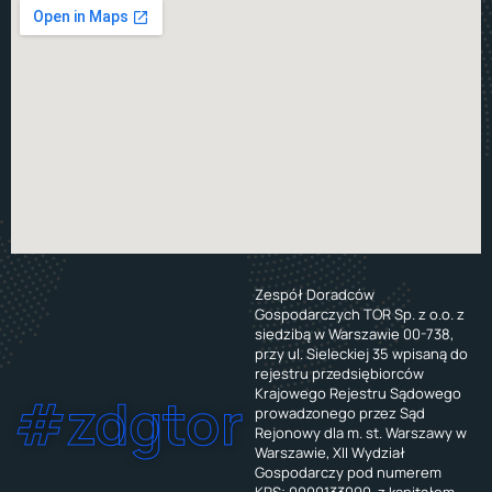
Zespół Doradców
Gospodarczych TOR Sp. z o.o. z
siedzibą w Warszawie 00-738,
przy ul. Sieleckiej 35 wpisaną do
rejestru przedsiębiorców
Krajowego Rejestru Sądowego
#zdgtor
prowadzonego przez Sąd
Rejonowy dla m. st. Warszawy w
Warszawie, XII Wydział
Gospodarczy pod numerem