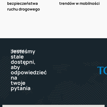
bezpieczeństwa 
trendów w mobilności
ruchu drogowego  
Jesteśmy
Kontakt
stale
dostępni,
aby
odpowiedzieć
na
twoje
pytania