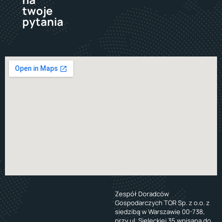
twoje
pytania
Zespół Doradców
Gospodarczych TOR Sp. z o.o. z
siedzibą w Warszawie 00-738,
przy ul. Sieleckiej 35 wpisaną do