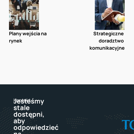
Plany wejścia na 
Strategiczne 
rynek
doradztwo 
komunikacyjne
Jesteśmy
Kontakt
stale
dostępni,
aby
odpowiedzieć
na