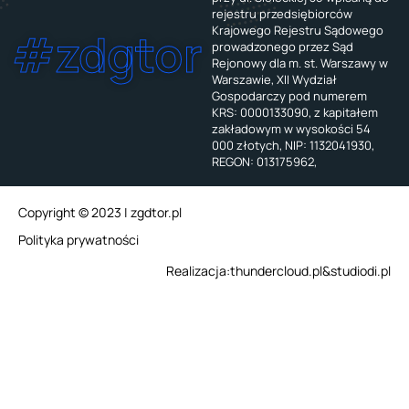
rejestru przedsiębiorców
Krajowego Rejestru Sądowego
#zdgtor
prowadzonego przez Sąd
Rejonowy dla m. st. Warszawy w
Warszawie, XII Wydział
Gospodarczy pod numerem
KRS: 0000133090, z kapitałem
zakładowym w wysokości 54
000 złotych, NIP: 1132041930,
REGON: 013175962,
Copyright © 2023 | zgdtor.pl
Polityka prywatności
Realizacja:
thundercloud.pl
&
studiodi.pl