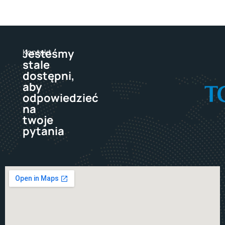
Jesteśmy
Kontakt
stale
dostępni,
aby
odpowiedzieć
na
twoje
pytania