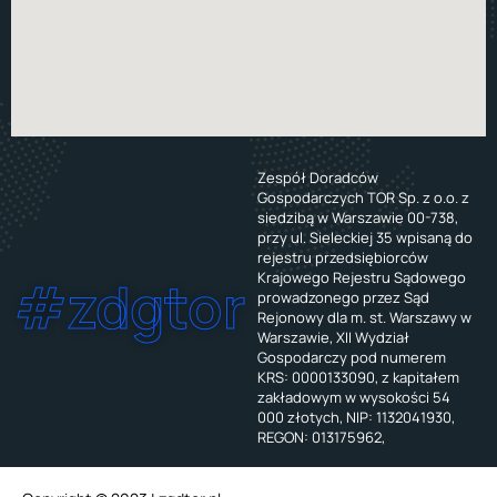
Zespół Doradców
Gospodarczych TOR Sp. z o.o. z
siedzibą w Warszawie 00-738,
przy ul. Sieleckiej 35 wpisaną do
rejestru przedsiębiorców
Krajowego Rejestru Sądowego
#zdgtor
prowadzonego przez Sąd
Rejonowy dla m. st. Warszawy w
Warszawie, XII Wydział
Gospodarczy pod numerem
KRS: 0000133090, z kapitałem
zakładowym w wysokości 54
000 złotych, NIP: 1132041930,
REGON: 013175962,