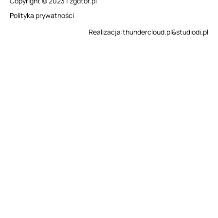
Copyright © 2023 | zgdtor.pl
Polityka prywatności
Realizacja:
thundercloud.pl
&
studiodi.pl