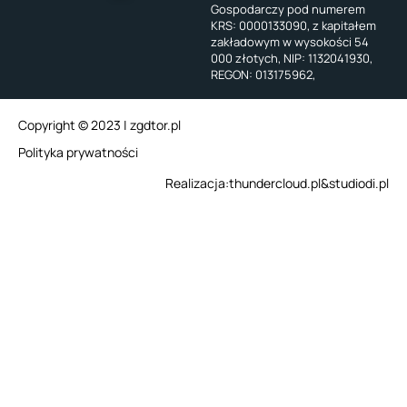
Gospodarczy pod numerem
KRS: 0000133090, z kapitałem
zakładowym w wysokości 54
000 złotych, NIP: 1132041930,
REGON: 013175962,
Copyright © 2023 | zgdtor.pl
Polityka prywatności
Realizacja:
thundercloud.pl
&
studiodi.pl