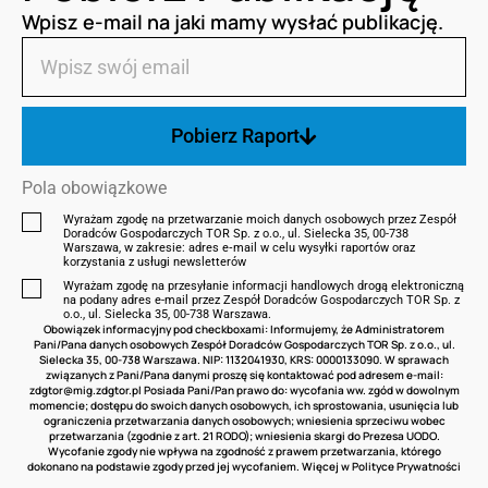
Wpisz e-mail na jaki mamy wysłać publikację.
Pobierz Raport
Pola obowiązkowe
Wyrażam zgodę na przetwarzanie moich danych osobowych przez Zespół
Doradców Gospodarczych TOR Sp. z o.o., ul. Sielecka 35, 00-738
Warszawa, w zakresie: adres e‑mail w celu wysyłki raportów oraz
korzystania z usługi newsletterów
Wyrażam zgodę na przesyłanie informacji handlowych drogą elektroniczną
na podany adres e-mail przez Zespół Doradców Gospodarczych TOR Sp. z
o.o., ul. Sielecka 35, 00-738 Warszawa.
Obowiązek informacyjny pod checkboxami: Informujemy, że Administratorem
Pani/Pana danych osobowych Zespół Doradców Gospodarczych TOR Sp. z o.o., ul.
Sielecka 35, 00-738 Warszawa. NIP: 1132041930, KRS: 0000133090. W sprawach
związanych z Pani/Pana danymi proszę się kontaktować pod adresem e-mail:
zdgtor@mig.zdgtor.pl
Posiada Pani/Pan prawo do: wycofania ww. zgód w dowolnym
momencie; dostępu do swoich danych osobowych, ich sprostowania, usunięcia lub
ograniczenia przetwarzania danych osobowych; wniesienia sprzeciwu wobec
przetwarzania (zgodnie z art. 21 RODO); wniesienia skargi do Prezesa UODO.
Wycofanie zgody nie wpływa na zgodność z prawem przetwarzania, którego
dokonano na podstawie zgody przed jej wycofaniem. Więcej w
Polityce Prywatności