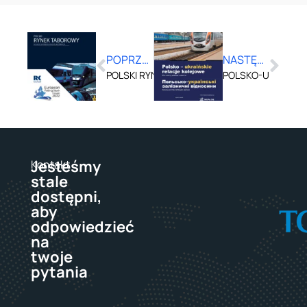
POPRZEDNI
NASTĘPNY
POLSKI RYNEK TABOROWY A FUZJE I KONSOLI
POLSKO-UKRAIŃSK
Jesteśmy
Kontakt
stale
dostępni,
aby
odpowiedzieć
na
twoje
pytania