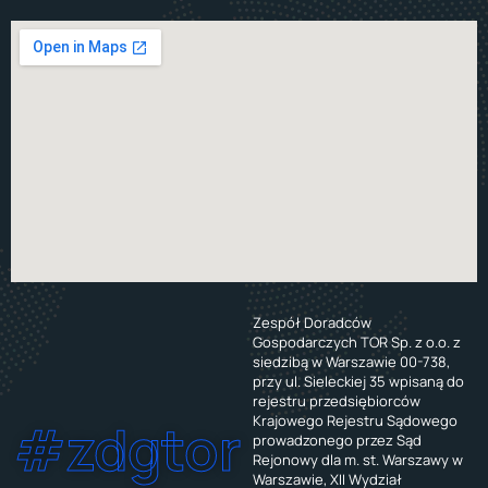
Zespół Doradców
Gospodarczych TOR Sp. z o.o. z
siedzibą w Warszawie 00-738,
przy ul. Sieleckiej 35 wpisaną do
rejestru przedsiębiorców
Krajowego Rejestru Sądowego
#zdgtor
prowadzonego przez Sąd
Rejonowy dla m. st. Warszawy w
Warszawie, XII Wydział