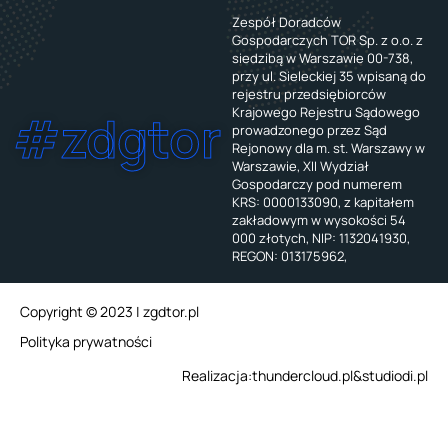
Zespół Doradców
Gospodarczych TOR Sp. z o.o. z
siedzibą w Warszawie 00-738,
przy ul. Sieleckiej 35 wpisaną do
rejestru przedsiębiorców
Krajowego Rejestru Sądowego
#zdgtor
prowadzonego przez Sąd
Rejonowy dla m. st. Warszawy w
Warszawie, XII Wydział
Gospodarczy pod numerem
KRS: 0000133090, z kapitałem
zakładowym w wysokości 54
000 złotych, NIP: 1132041930,
REGON: 013175962,
Copyright © 2023 | zgdtor.pl
Polityka prywatności
Realizacja:
thundercloud.pl
&
studiodi.pl