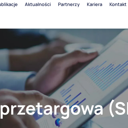
blikacje
Aktualności
Partnerzy
Kariera
Kontakt
przetargowa (S