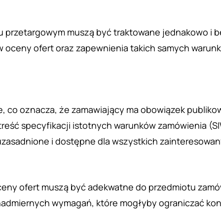
u przetargowym muszą być traktowane jednakowo i be
 oceny ofert oraz zapewnienia takich samych warunk
, co oznacza, że zamawiający ma obowiązek publikow
reść specyfikacji istotnych warunków zamówienia (S
asadnione i dostępne dla wszystkich zainteresowan
ny ofert muszą być adekwatne do przedmiotu zamówie
dmiernych wymagań, które mogłyby ograniczać konk