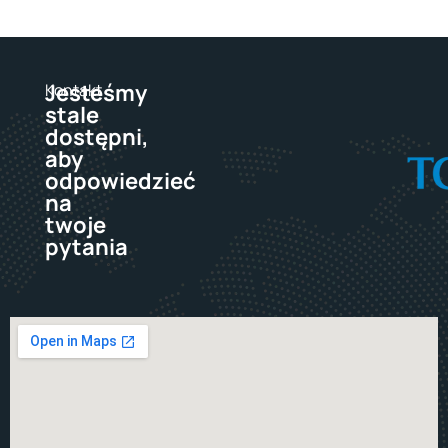
Jesteśmy
Kontakt
stale
dostępni,
aby
odpowiedzieć
na
twoje
pytania