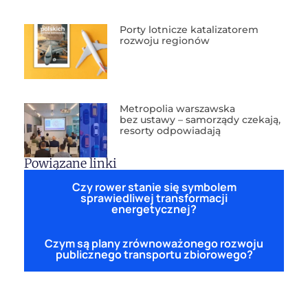
Porty lotnicze katalizatorem
rozwoju regionów
Metropolia warszawska
bez ustawy – samorządy czekają,
resorty odpowiadają
Powiązane linki
Czy rower stanie się symbolem
sprawiedliwej transformacji
energetycznej?
Czym są plany zrównoważonego rozwoju
publicznego transportu zbiorowego?