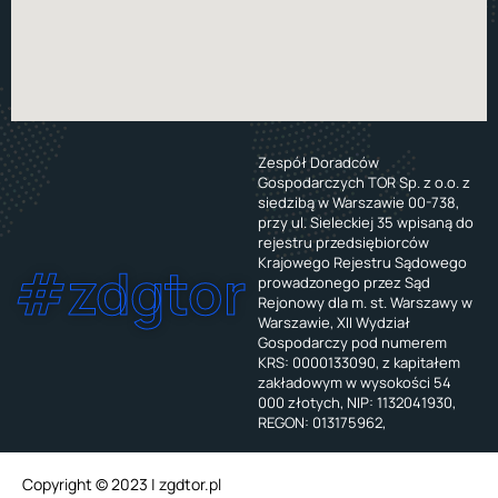
Zespół Doradców
Gospodarczych TOR Sp. z o.o. z
siedzibą w Warszawie 00-738,
przy ul. Sieleckiej 35 wpisaną do
rejestru przedsiębiorców
Krajowego Rejestru Sądowego
#zdgtor
prowadzonego przez Sąd
Rejonowy dla m. st. Warszawy w
Warszawie, XII Wydział
Gospodarczy pod numerem
KRS: 0000133090, z kapitałem
zakładowym w wysokości 54
000 złotych, NIP: 1132041930,
REGON: 013175962,
Copyright © 2023 | zgdtor.pl