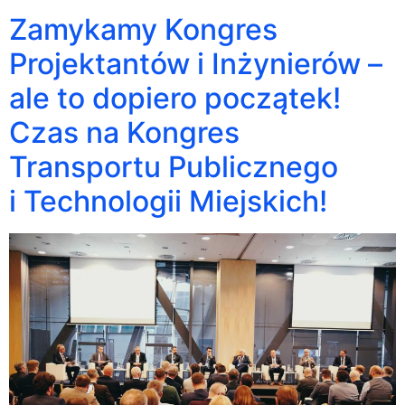
Zamykamy Kongres
Projektantów i Inżynierów –
ale to dopiero początek!
Czas na Kongres
Transportu Publicznego
i Technologii Miejskich!