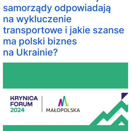
samorządy odpowiadają
na wykluczenie
transportowe i jakie szanse
ma polski biznes
na Ukrainie?