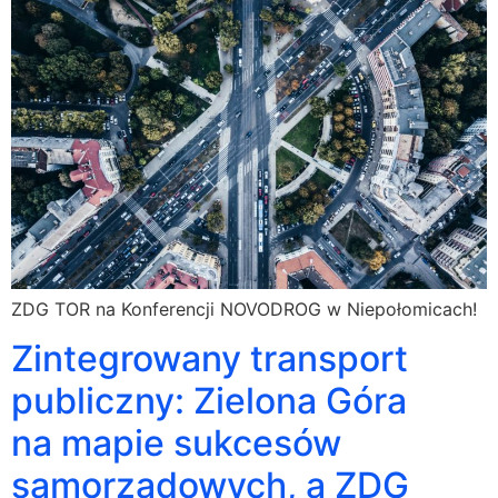
ZDG TOR na Konferencji NOVODROG w Niepołomicach!
Zintegrowany transport
publiczny: Zielona Góra
na mapie sukcesów
samorządowych, a ZDG