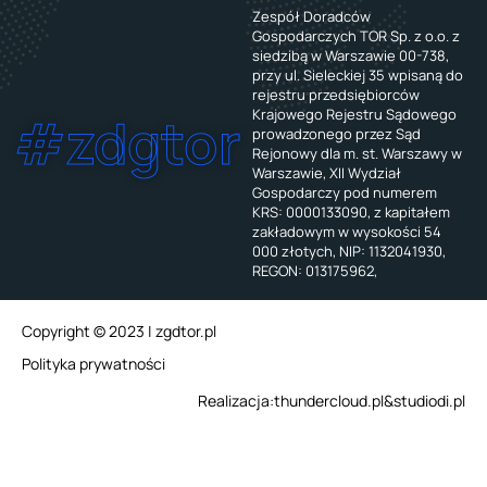
Zespół Doradców
Gospodarczych TOR Sp. z o.o. z
siedzibą w Warszawie 00-738,
przy ul. Sieleckiej 35 wpisaną do
rejestru przedsiębiorców
Krajowego Rejestru Sądowego
#zdgtor
prowadzonego przez Sąd
Rejonowy dla m. st. Warszawy w
Warszawie, XII Wydział
Gospodarczy pod numerem
KRS: 0000133090, z kapitałem
zakładowym w wysokości 54
000 złotych, NIP: 1132041930,
REGON: 013175962,
Copyright © 2023 | zgdtor.pl
Polityka prywatności
Realizacja:
thundercloud.pl
&
studiodi.pl