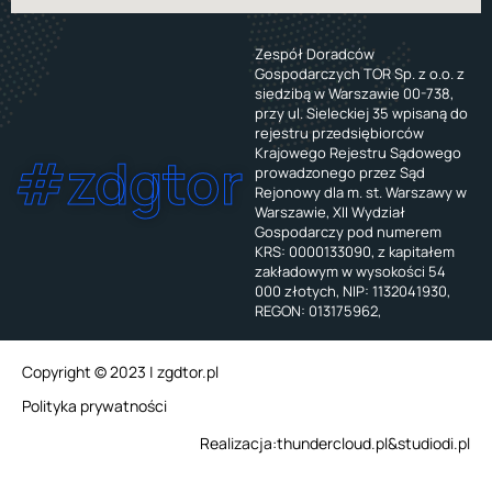
Zespół Doradców
Gospodarczych TOR Sp. z o.o. z
siedzibą w Warszawie 00-738,
przy ul. Sieleckiej 35 wpisaną do
rejestru przedsiębiorców
Krajowego Rejestru Sądowego
#zdgtor
prowadzonego przez Sąd
Rejonowy dla m. st. Warszawy w
Warszawie, XII Wydział
Gospodarczy pod numerem
KRS: 0000133090, z kapitałem
zakładowym w wysokości 54
000 złotych, NIP: 1132041930,
REGON: 013175962,
Copyright © 2023 | zgdtor.pl
Polityka prywatności
Realizacja:
thundercloud.pl
&
studiodi.pl