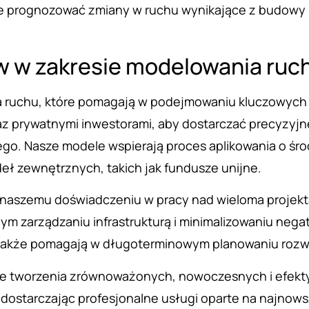
e prognozować zmiany w ruchu wynikające z budowy n
ów w zakresie modelowania ru
ruchu, które pomagają w podejmowaniu kluczowych d
 prywatnymi inwestorami, aby dostarczać precyzyjne 
o. Nasze modele wspierają proces aplikowania o środk
eł zewnętrznych, takich jak fundusze unijne.
naszemu doświadczeniu w pracy nad wieloma projekta
ym zarządzaniu infrastrukturą i minimalizowaniu ne
le także pomagają w długoterminowym planowaniu rozw
ie tworzenia zrównoważonych, nowoczesnych i efekt
 dostarczając profesjonalne usługi oparte na najnow