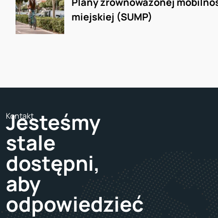
Plany zrównoważonej mobilnoś
miejskiej (SUMP)
Jesteśmy
Kontakt
stale
dostępni,
aby
odpowiedzieć