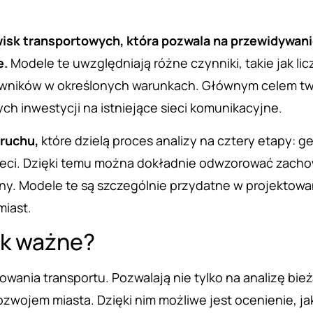
sk transportowych, która pozwala na przewidywanie
e.
Modele te uwzględniają różne czynniki, takie jak li
wników w określonych warunkach. Głównym celem twor
h inwestycji na istniejące sieci komunikacyjne.
 ruchu,
które dzielą proces analizy na cztery etapy: 
 sieci. Dzięki temu można dokładnie odwzorować zach
y. Modele te są szczególnie przydatne w projektowan
miast.
ak ważne?
owania transportu. Pozwalają nie tylko na analizę bi
wojem miasta. Dzięki nim możliwe jest ocenienie, ja