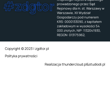
#zdgtor
prowadzonego przez Sąd
Rejonowy dla m. st. Warszawy w
Warszawie, XII Wydział
Gospodarczy pod numerem
KRS: 0000133090, z kapitałem
zakładowym w wysokości 54
000 złotych, NIP: 1132041930,
REGON: 013175962,
Copyright © 2023 | zgdtor.pl
Polityka prywatności
Realizacja:
thundercloud.pl
&
studiodi.pl