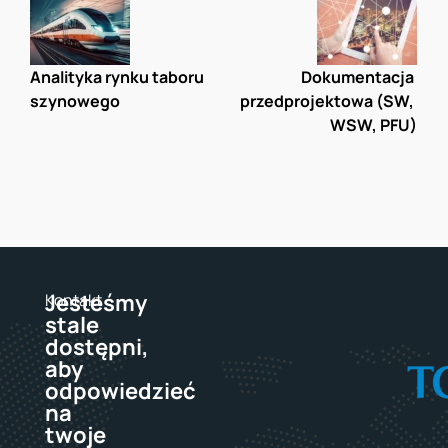
Analityka rynku taboru 
Dokumentacja 
szynowego
przedprojektowa (SW, 
WSW, PFU)
Jesteśmy
Kontakt
stale
dostępni,
aby
odpowiedzieć
na
twoje