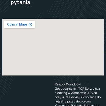
pytania
Zespół Doradców
Gospodarczych TOR Sp. z o.o. z
siedzibą w Warszawie 00-738,
przy ul. Sieleckiej 35 wpisaną do
rejestru przedsiębiorców
Krajowego Rejestru Sądowego